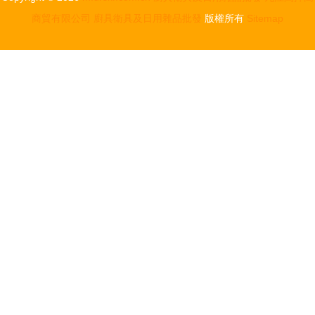
商貿有限公司
廚具衛具及日用雜品批發
版權所有
Sitemap