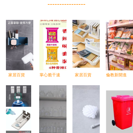
----------------
家居百貨
掌心脆干速
家居百貨
倫教新開進
B2B小額批
食脆面 網
B2B小額批
口超市 零
發商城 整
紅零食新
發新趨勢
食日用品一
合京東、阿
寵，批發市
整合京東、
應俱全，快
里巴巴、淘
場引爆商機
阿里、天貓
來組隊掃
寶天貓貨源
貨源的一站
貨！
的一站式供
式采購中心