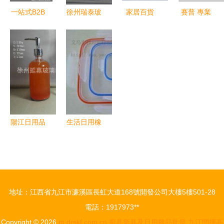
應中心
一站式B2B
徐州瑞泰玻
家居百貨
賽普 專業
小額批發平
璃瓶廠 專
B2B小額批
腳踏塑料垃
臺 匯聚京
業打造高品
發商城 京
圾桶制造
東、阿里巴
質化妝品、
東、阿里巴
商，以品質
巴、淘寶天
食品與香水
巴、淘寶天
與價格優勢
貓優質貨源
包裝解決方
貓貨源一站
立足百卓采
的家居百貨
案
式供應中心
購網
采購新選擇
陽江日用品
生活日用橡
市場縱覽
膠制品批發
從生產、批
攻略 如何
發到零售的
尋找可靠的
價格全景
廠家貨源與
地址：江西省九江市濂溪區長虹大道168號開發公司大樓5樓501-28
供應信息
電話：1917973**
Copyright © 2026
m.drskf.com.cn
廚具衛具及日用雜品批發
九江閆擇高